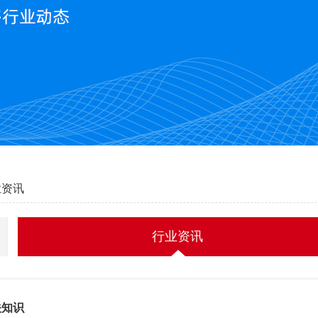
业资讯
行业资讯
关知识