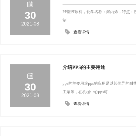
30
PP塑胶原料，化学名称：聚丙烯，特点：
制
2021-08
查看详情
介绍PPS的主要用途
30
pps的主要用途pps的应用是以其优异
工泵等，在机械中心pps可
2021-08
查看详情