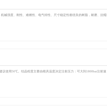
0）、机械强度、刚性、难燃性、电气特性、尺寸稳定性都优良的树脂，耐磨、抗蠕
建议使用50℃。结晶程度主要由模具温度决定注射压力：可大到1800bar注射速