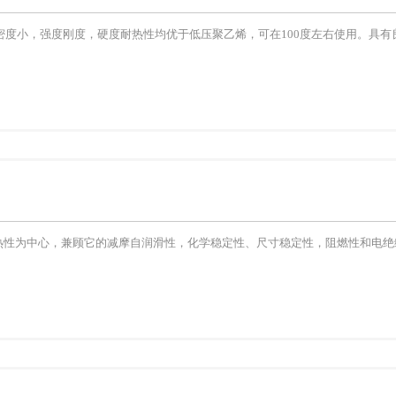
密度小，强度刚度，硬度耐热性均优于低压聚乙烯，可在100度左右使用。具
的耐热性为中心，兼顾它的减摩自润滑性，化学稳定性、尺寸稳定性，阻燃性和电