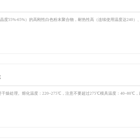
结晶度55%-65%）的高刚性白色粉末聚合物，耐热性高（连续使用温度达24
性
处理。熔化温度：220~275℃，注意不要超过275℃模具温度：40~80℃，