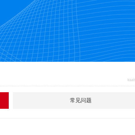
kaat
常见问题