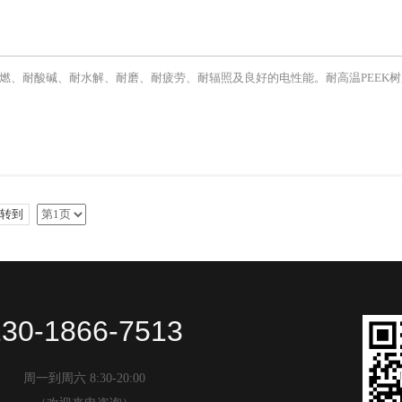
阻燃、耐酸碱、耐水解、耐磨、耐疲劳、耐辐照及良好的电性能。耐高温PEEK
转到
130-1866-7513
周一到周六 8:30-20:00