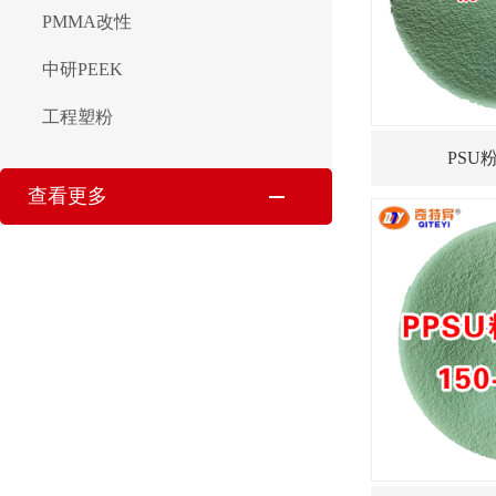
PMMA改性
中研PEEK
工程塑粉
PSU粉
查看更多