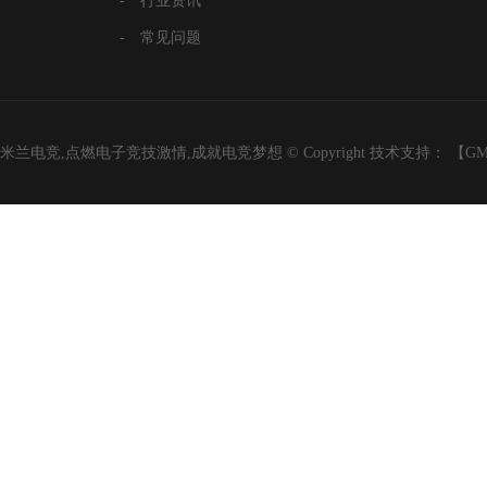
-
行业资讯
-
常见问题
米兰电竞,点燃电子竞技激情,成就电竞梦想 © Copyright 技术支持： 【
GM