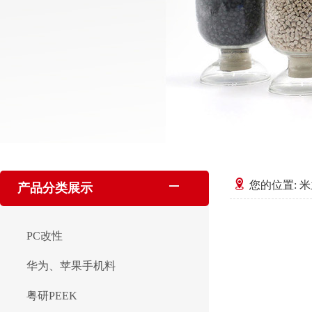
您的位置:
米
产品分类展示
PC改性
华为、苹果手机料
粤研PEEK