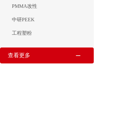
PMMA改性
中研PEEK
工程塑粉
查看更多