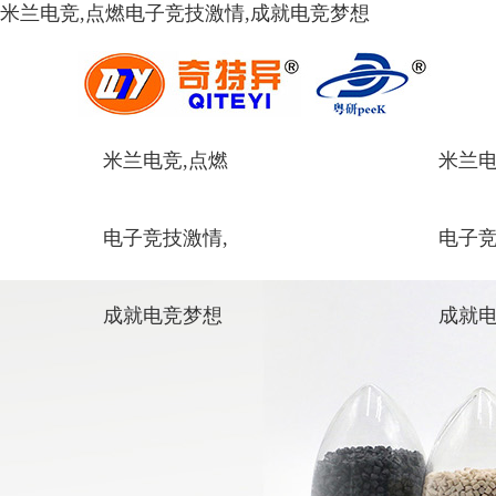
米兰电竞,点燃电子竞技激情,成就电竞梦想
米兰电竞,点燃
产品中心
米兰电
电子竞技激情,
电子竞
成就电竞梦想
成就